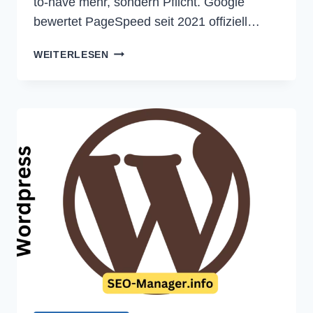
to-have mehr, sondern Pflicht. Google
bewertet PageSpeed seit 2021 offiziell…
SEARCH-
WEITERLESEN
CONSOLE.PRO
NUN
MIT
PAGESPEED