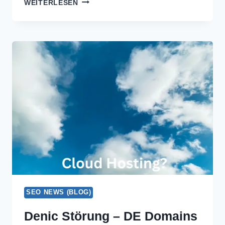
WEITERLESEN
CODE
LOKAL
AUF
RTX
4090:
SETUP
MIT
OLLAMA
2026
SEO NEWS (BLOG)
Denic Störung – DE Domains