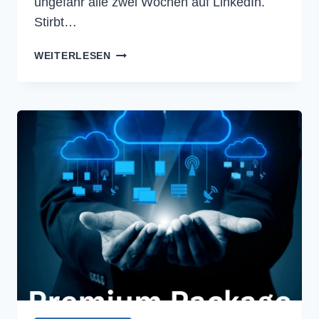
ungefähr alle zwei Wochen auf LinkedIn.
Stirbt…
DIE
WEITERLESEN
BEDEUTUNG
VON
SUCHMASCHINENOPTIMIERUNG
(2026)