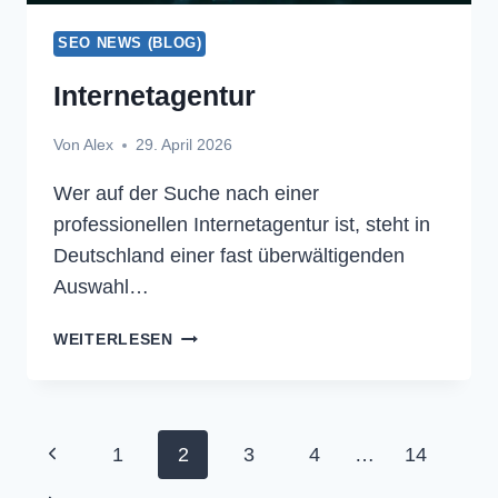
SEO NEWS (BLOG)
Internetagentur
Von
Alex
29. April 2026
Wer auf der Suche nach einer
professionellen Internetagentur ist, steht in
Deutschland einer fast überwältigenden
Auswahl…
INTERNETAGENTUR
WEITERLESEN
Seitennavigation
Vorherige
1
2
3
4
…
14