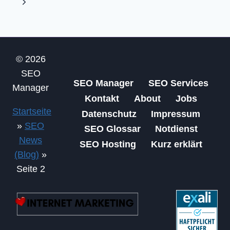
Seite
Nächste
Seite
© 2026
SEO
SEO Manager
SEO Services
Manager
Kontakt
About
Jobs
Startseite
Datenschutz
Impressum
»
SEO
SEO Glossar
Notdienst
News
SEO Hosting
Kurz erklärt
(Blog)
»
Seite 2