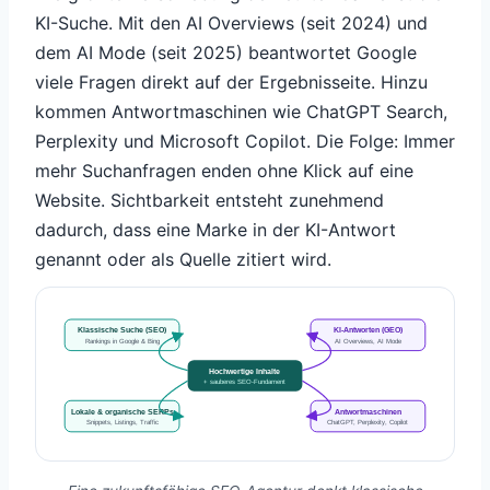
KI-Suche. Mit den AI Overviews (seit 2024) und
dem AI Mode (seit 2025) beantwortet Google
viele Fragen direkt auf der Ergebnisseite. Hinzu
kommen Antwortmaschinen wie ChatGPT Search,
Perplexity und Microsoft Copilot. Die Folge: Immer
mehr Suchanfragen enden ohne Klick auf eine
Website. Sichtbarkeit entsteht zunehmend
dadurch, dass eine Marke in der KI-Antwort
genannt oder als Quelle zitiert wird.
Klassische Suche (SEO)
KI-Antworten (GEO)
Rankings in Google & Bing
AI Overviews, AI Mode
Hochwertige Inhalte
+ sauberes SEO-Fundament
Lokale & organische SERPs
Antwortmaschinen
Snippets, Listings, Traffic
ChatGPT, Perplexity, Copilot