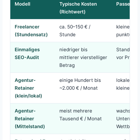
Modell
Typische Kosten
Passend f
(Richtwert)
Freelancer
ca. 50–150 € /
kleinere P
(Stundensatz)
Stunde
punktuell
Einmaliges
niedriger bis
Standort
SEO-Audit
mittlerer vierstelliger
vor Projek
Betrag
Agentur-
einige Hundert bis
lokale Un
Retainer
~2.000 € / Monat
kleine Web
(klein/lokal)
Agentur-
meist mehrere
wachsend
Retainer
Tausend € / Monat
Unterneh
(Mittelstand)
Wettbewe