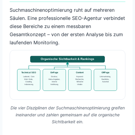
Suchmaschinenoptimierung ruht auf mehreren
Säulen. Eine professionelle SEO-Agentur verbindet
diese Bereiche zu einem messbaren
Gesamtkonzept – von der ersten Analyse bis zum
laufenden Monitoring.
Organische Sichtbarkeit & Rankings
Technical SEO
OnPage
Content
OffPage
Ladezeit, Core
Struktur,
Keyword-
Linkmarketing,
Web Vitals,
Meta-Angaben,
Recherche,
Backlinks,
Crawling,
interne
hilfreiche
Autorität
Indexierung
Verlinkung
Inhalte
Die vier Disziplinen der Suchmaschinenoptimierung greifen
ineinander und zahlen gemeinsam auf die organische
Sichtbarkeit ein.