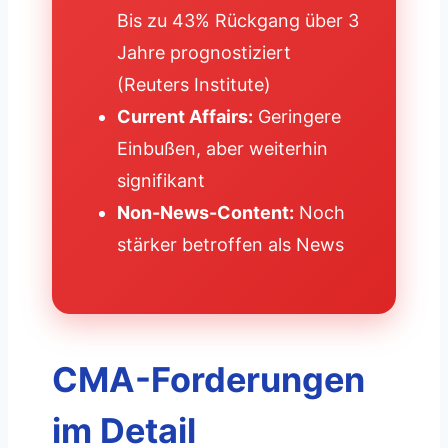
Bis zu 43% Rückgang über 3
Jahre prognostiziert
(Reuters Institute)
Current Affairs:
Geringere
Einbußen, aber weiterhin
signifikant
Non-News-Content:
Noch
stärker betroffen als News
CMA-Forderungen
im Detail