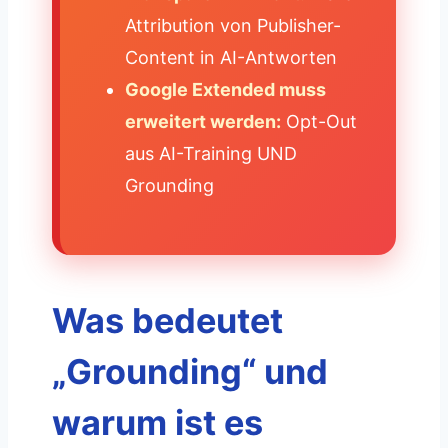
Attribution von Publisher-
Content in AI-Antworten
Google Extended muss
erweitert werden:
Opt-Out
aus AI-Training UND
Grounding
Was bedeutet
„Grounding“ und
warum ist es