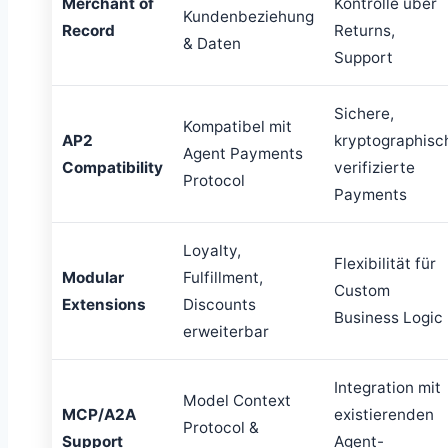
Merchant of
Kontrolle über
Kundenbeziehung
Record
Returns,
& Daten
Support
Sichere,
Kompatibel mit
AP2
kryptographisc
Agent Payments
Compatibility
verifizierte
Protocol
Payments
Loyalty,
Flexibilität für
Modular
Fulfillment,
Custom
Extensions
Discounts
Business Logic
erweiterbar
Integration mit
Model Context
MCP/A2A
existierenden
Protocol &
Support
Agent-