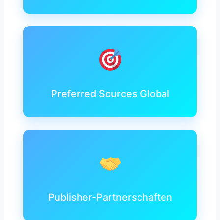
Preferred Sources Global
Publisher-Partnerschaften