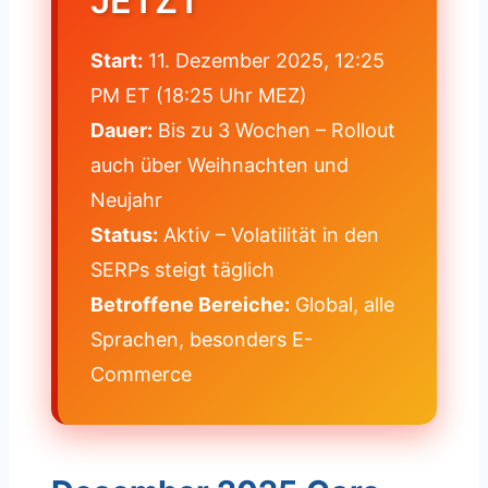
JETZT
Start:
11. Dezember 2025, 12:25
PM ET (18:25 Uhr MEZ)
Dauer:
Bis zu 3 Wochen – Rollout
auch über Weihnachten und
Neujahr
Status:
Aktiv – Volatilität in den
SERPs steigt täglich
Betroffene Bereiche:
Global, alle
Sprachen, besonders E-
Commerce