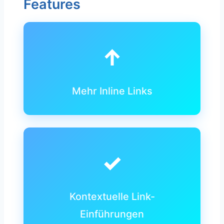
Features
↑
Mehr Inline Links
✓
Kontextuelle Link-
Einführungen